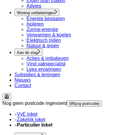
Eigen plan maken
Advies
Woning verbeteringen
Energie besparen
Isoleren
Zonne-energie
Verwarmen & koelen
Elektrisch rijden
Natuur & groen
Aan de slag
Acties & initiatieven
Vind vakspecialist
Lees ervaringen
Subsidies & leningen
Nieuws
Contact
Nog geen postcode ingevoerd
(Wijzig postcode)
VvE loket
Zakelijk loket
Particulier loket