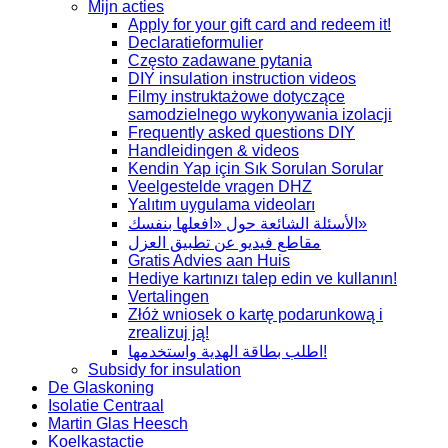
Mijn acties
Apply for your gift card and redeem it!
Declaratieformulier
Często zadawane pytania
DIY insulation instruction videos
Filmy instruktażowe dotyczące
samodzielnego wykonywania izolacji
Frequently asked questions DIY
Handleidingen & videos
Kendin Yap için Sık Sorulan Sorular
Veelgestelde vragen DHZ
Yalıtım uygulama videoları
الأسئلة الشائعة حول «افعلها بنفسك»
مقاطع فيديو عن تطبيق العزل
Gratis Advies aan Huis
Hediye kartınızı talep edin ve kullanın!
Vertalingen
Złóż wniosek o kartę podarunkową i
zrealizuj ją!
اطلب بطاقة الهدية واستخدمها!
Subsidy for insulation
De Glaskoning
Isolatie Centraal
Martin Glas Heesch
Koelkastactie