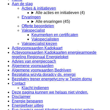
Aan de slag
Acties & initiatieven
Alle acties en initiatieven
(
4
)
Ervaringen
Alle ervaringen
(
45
)
Offerte beoordelen
Vakspecialist
Keurmerken en certificaten
Vakspecialisten
Vakspecialist kiezen
Actievoorwaarden Kadokaart
Actievoorwaarden Kadokaarten energiearmoede
regeling Regionaal Energieloket
Advies van energiecoach
Algemene voorwaarden
Algemene voorwaarden Bedrijven
Bezpłatna wizyta doradcy ds. energii
Bezpłatny trener energetyczny w Twoim domu
Contact
Klacht indienen
Deze pagina kunnen we helaas niet vinden.
Disclaimer
Energie besparen
Energiefixer uitleg
Eve ücretsiz enerji tüketimi düzenleyicisi gelsin