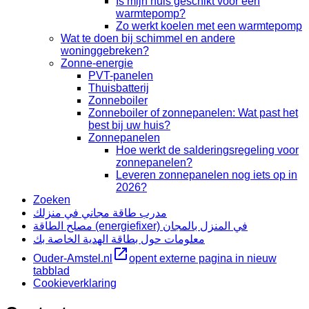
Is mijn huis geschikt voor een
warmtepomp?
Zo werkt koelen met een warmtepomp
Wat te doen bij schimmel en andere
woninggebreken?
Zonne-energie
PVT-panelen
Thuisbatterij
Zonneboiler
Zonneboiler of zonnepanelen: Wat past het
best bij uw huis?
Zonnepanelen
Hoe werkt de salderingsregeling voor
zonnepanelen?
Leveren zonnepanelen nog iets op in
2026?
Zoeken
مدرب طاقة مجاني في منزلك
مصلح الطاقة (energiefixer) في المنزل بالمجان
معلومات حول بطاقة الهدية الخاصة بك
Ouder-Amstel.nl
opent externe pagina in nieuw
tabblad
Cookieverklaring