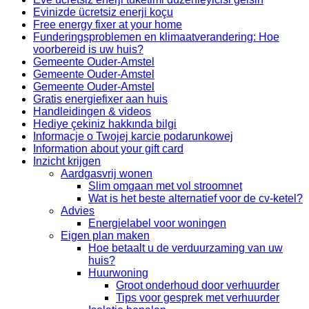
Evinizde ücretsiz enerji koçu
Free energy fixer at your home
Funderingsproblemen en klimaatverandering: Hoe
voorbereid is uw huis?
Gemeente Ouder-Amstel
Gemeente Ouder-Amstel
Gemeente Ouder-Amstel
Gratis energiefixer aan huis
Handleidingen & videos
Hediye çekiniz hakkında bilgi
Informacje o Twojej karcie podarunkowej
Information about your gift card
Inzicht krijgen
Aardgasvrij wonen
Slim omgaan met vol stroomnet
Wat is het beste alternatief voor de cv-ketel?
Advies
Energielabel voor woningen
Eigen plan maken
Hoe betaalt u de verduurzaming van uw
huis?
Huurwoning
Groot onderhoud door verhuurder
Tips voor gesprek met verhuurder