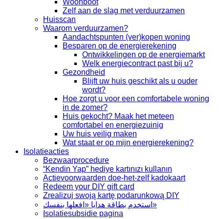
Woonboot
Zelf aan de slag met verduurzamen
Huisscan
Waarom verduurzamen?
Aandachtspunten (ver)kopen woning
Besparen op de energierekening
Ontwikkelingen op de energiemarkt
Welk energiecontract past bij u?
Gezondheid
Blijft uw huis geschikt als u ouder
wordt?
Hoe zorgt u voor een comfortabele woning
in de zomer?
Huis gekocht? Maak het meteen
comfortabel en energiezuinig
Uw huis veilig maken
Wat staat er op mijn energierekening?
Isolatieacties
Bezwaarprocedure
“Kendin Yap” hediye kartınızı kullanın
Actievoorwaarden doe-het-zelf kadokaart
Redeem your DIY gift card
Zrealizuj swoją kartę podarunkową DIY
استخدم بطاقة هدايا «افعلها بنفسك»
Isolatiesubsidie pagina