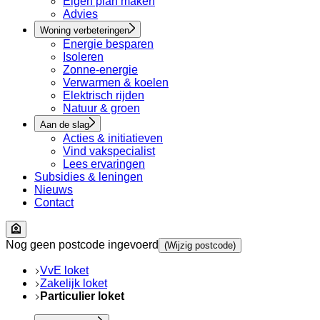
Eigen plan maken
Advies
Woning verbeteringen
Energie besparen
Isoleren
Zonne-energie
Verwarmen & koelen
Elektrisch rijden
Natuur & groen
Aan de slag
Acties & initiatieven
Vind vakspecialist
Lees ervaringen
Subsidies & leningen
Nieuws
Contact
Nog geen postcode ingevoerd
(Wijzig postcode)
VvE loket
Zakelijk loket
Particulier loket