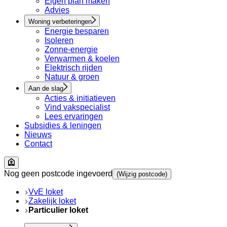
Eigen plan maken
Advies
Woning verbeteringen
Energie besparen
Isoleren
Zonne-energie
Verwarmen & koelen
Elektrisch rijden
Natuur & groen
Aan de slag
Acties & initiatieven
Vind vakspecialist
Lees ervaringen
Subsidies & leningen
Nieuws
Contact
Nog geen postcode ingevoerd
(Wijzig postcode)
VvE loket
Zakelijk loket
Particulier loket