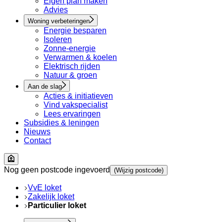
Eigen plan maken
Advies
Woning verbeteringen
Energie besparen
Isoleren
Zonne-energie
Verwarmen & koelen
Elektrisch rijden
Natuur & groen
Aan de slag
Acties & initiatieven
Vind vakspecialist
Lees ervaringen
Subsidies & leningen
Nieuws
Contact
Nog geen postcode ingevoerd
(Wijzig postcode)
VvE loket
Zakelijk loket
Particulier loket