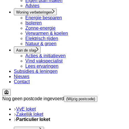
Eigen plan maken
Advies
Woning verbeteringen
Energie besparen
Isoleren
Zonne-energie
Verwarmen & koelen
Elektrisch rijden
Natuur & groen
Aan de slag
Acties & initiatieven
Vind vakspecialist
Lees ervaringen
Subsidies & leningen
Nieuws
Contact
Nog geen postcode ingevoerd
(Wijzig postcode)
VvE loket
Zakelijk loket
Particulier loket